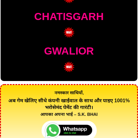
CHATISGARH
GWALIOR
नमस्कार साथियों,
अब गेम खेलिए सीधे कंपनी खाईवाल के साथ और पाइए 1001%
भरोसेमंद पेमेंट की गारंटी।
आपका अपना भाई – S.K. BHAI