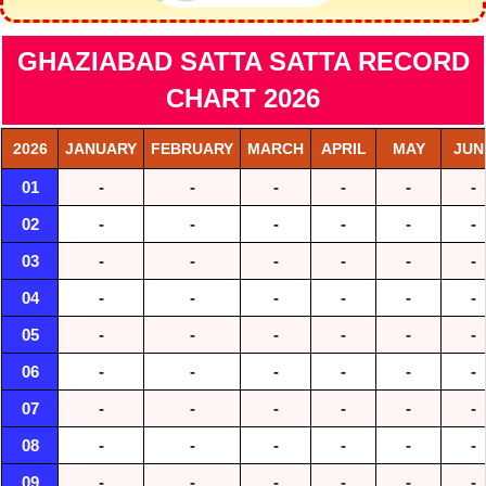
GHAZIABAD SATTA SATTA RECORD
CHART 2026
2026
JANUARY
FEBRUARY
MARCH
APRIL
MAY
JUN
01
-
-
-
-
-
-
02
-
-
-
-
-
-
03
-
-
-
-
-
-
04
-
-
-
-
-
-
05
-
-
-
-
-
-
06
-
-
-
-
-
-
07
-
-
-
-
-
-
08
-
-
-
-
-
-
09
-
-
-
-
-
-