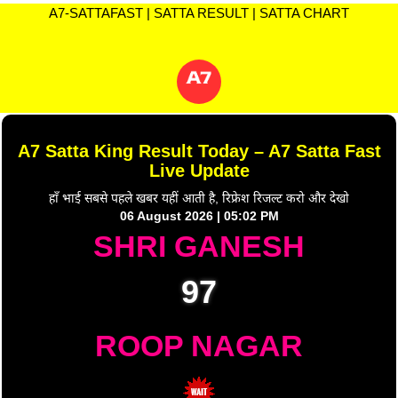
A7-SATTAFAST | SATTA RESULT | SATTA CHART
A7 Satta King Result Today – A7 Satta Fast
Live Update
हाँ भाई सबसे पहले खबर यहीं आती है, रिफ्रेश रिजल्ट करो और देखो
06 August 2026 | 05:02 PM
SHRI GANESH
97
ROOP NAGAR