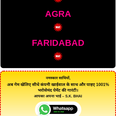
AGRA
FARIDABAD
नमस्कार साथियों,
अब गेम खेलिए सीधे कंपनी खाईवाल के साथ और पाइए 1001%
भरोसेमंद पेमेंट की गारंटी।
आपका अपना भाई – S.K. BHAI