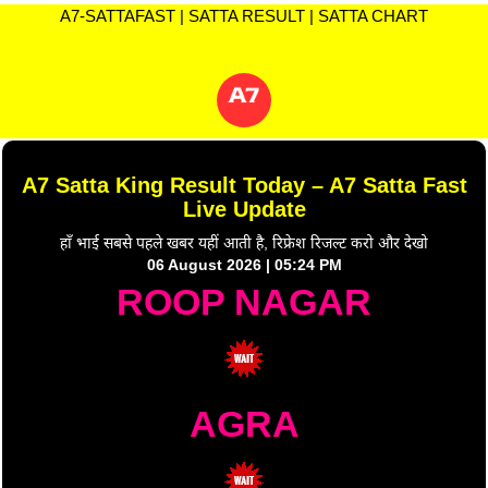
A7-SATTAFAST | SATTA RESULT | SATTA CHART
A7 Satta King Result Today – A7 Satta Fast
Live Update
हाँ भाई सबसे पहले खबर यहीं आती है, रिफ्रेश रिजल्ट करो और देखो
06 August 2026 | 05:24 PM
ROOP NAGAR
AGRA