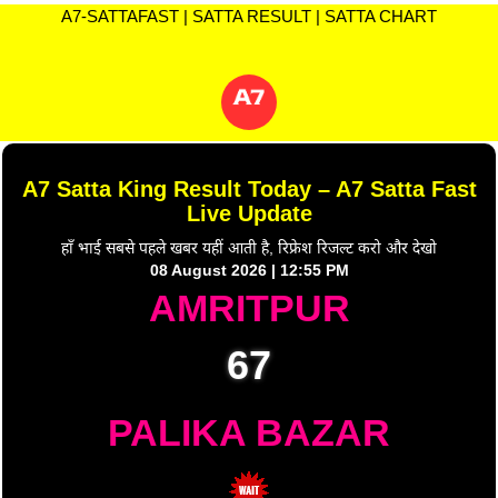
A7-SATTAFAST | SATTA RESULT | SATTA CHART
A7 Satta King Result Today – A7 Satta Fast
Live Update
हाँ भाई सबसे पहले खबर यहीं आती है, रिफ्रेश रिजल्ट करो और देखो
08 August 2026 | 12:55 PM
AMRITPUR
67
PALIKA BAZAR