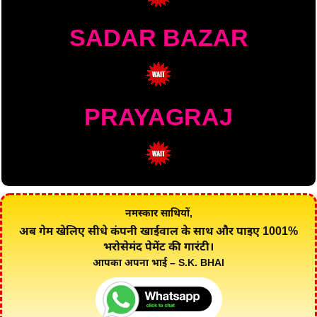
SADAR BAZAR
PRAYAGRAJ
नमस्कार साथियों,
अब गेम खेलिए सीधे कंपनी खाईवाल के साथ और पाइए 1001%
भरोसेमंद पेमेंट की गारंटी।
आपका अपना भाई – S.K. BHAI