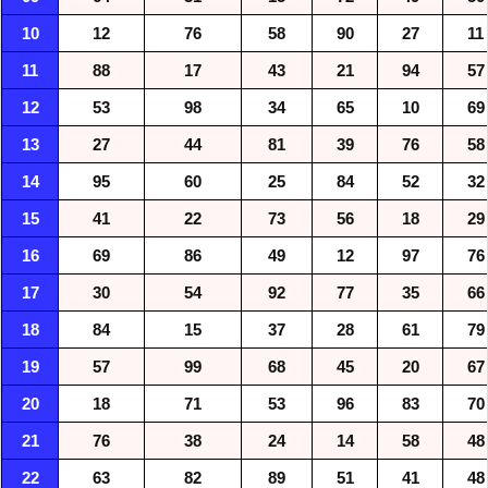
10
12
76
58
90
27
11
11
88
17
43
21
94
57
12
53
98
34
65
10
69
13
27
44
81
39
76
58
14
95
60
25
84
52
32
15
41
22
73
56
18
29
16
69
86
49
12
97
76
17
30
54
92
77
35
66
18
84
15
37
28
61
79
19
57
99
68
45
20
67
20
18
71
53
96
83
70
21
76
38
24
14
58
48
22
63
82
89
51
41
48